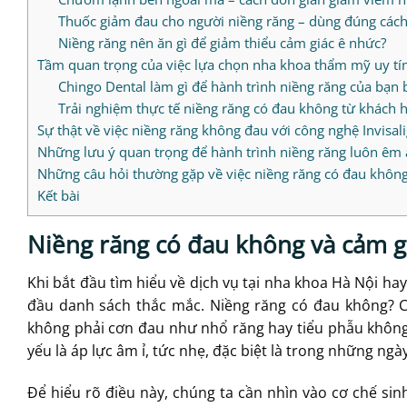
Thuốc giảm đau cho người niềng răng – dùng đúng cách
Niềng răng nên ăn gì để giảm thiểu cảm giác ê nhức?
Tầm quan trọng của việc lựa chọn nha khoa thẩm mỹ uy tí
Chingo Dental làm gì để hành trình niềng răng của bạn 
Trải nghiệm thực tế niềng răng có đau không từ khách h
Sự thật về việc niềng răng không đau với công nghệ Invisal
Những lưu ý quan trọng để hành trình niềng răng luôn êm 
Những câu hỏi thường gặp về việc niềng răng có đau khôn
Kết bài
Niềng răng có đau không và cảm giá
Khi bắt đầu tìm hiểu về dịch vụ tại nha khoa Hà Nội ha
đầu danh sách thắc mắc. Niềng răng có đau không? Câ
không phải cơn đau như nhổ răng hay tiểu phẫu không
yếu là áp lực âm ỉ, tức nhẹ, đặc biệt là trong những ngà
Để hiểu rõ điều này, chúng ta cần nhìn vào cơ chế sinh