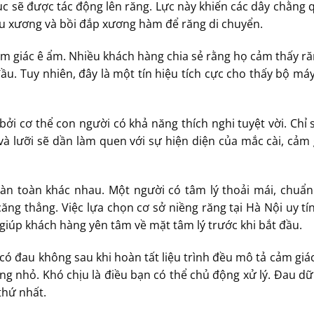
ục sẽ được tác động lên răng. Lực này khiến các dây chằng
 tiêu xương và bồi đắp xương hàm để răng di chuyển.
cảm giác ê ẩm. Nhiều khách hàng chia sẻ rằng họ cảm thấy ră
u. Tuy nhiên, đây là một tín hiệu tích cực cho thấy bộ má
bởi cơ thể con người có khả năng thích nghi tuyệt vời. Chỉ
lưỡi sẽ dần làm quen với sự hiện diện của mắc cài, cảm
n toàn khác nhau. Một người có tâm lý thoải mái, chuẩn
ng thẳng. Việc lựa chọn cơ sở niềng răng tại Hà Nội uy tí
ình, giúp khách hàng yên tâm về mặt tâm lý trước khi bắt đầu.
có đau không sau khi hoàn tất liệu trình đều mô tả cảm giác
ng nhỏ. Khó chịu là điều bạn có thể chủ động xử lý. Đau dữ 
thứ nhất.