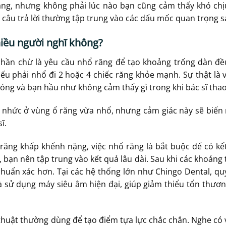
áng, nhưng không phải lúc nào bạn cũng cảm thấy khó ch
 câu trả lời thường tập trung vào các dấu mốc quan trọng s
iều người nghĩ không?
hần chừ là yêu cầu nhổ răng để tạo khoảng trống dàn đề
ếu phải nhổ đi 2 hoặc 4 chiếc răng khỏe mạnh. Sự thật là v
hóng và bạn hầu như không cảm thấy gì trong khi bác sĩ thao
ơi nhức ở vùng ổ răng vừa nhổ, nhưng cảm giác này sẽ biế
ĩ.
 răng khấp khểnh nặng, việc nhổ răng là bắt buộc để có k
, bạn nên tập trung vào kết quả lâu dài. Sau khi các khoảng
chuẩn xác hơn. Tại các hệ thống lớn như Chingo Dental, qu
và sử dụng máy siêu âm hiện đại, giúp giảm thiểu tổn th
ỹ thuật thường dùng để tạo điểm tựa lực chắc chắn. Nghe có 