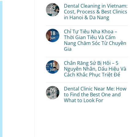
Bao
Có
Comments
Nhiêu?
Dental Cleaning in Vietnam:
Đau
23
on
Bảng
Không?
Bảng
Cost, Process & Best Clinics
Jun
Giá
Màu
in Hanoi & Da Nang
Chi
Răng
Tiết
Sứ
No
Mới
Thẩm
Comments
Nhất
Mỹ:
Chỉ Tự Tiêu Nha Khoa –
18
on
Và
Kinh
Dental
Thời Gian Tiêu Và Cẩm
Các
Jun
Nghiệm
Cleaning
Yếu
Nang Chăm Sóc Từ Chuyên
Chọn
in
Tố
Màu
Gia
Vietnam:
Ảnh
Đẹp
Cost,
Hưởng
Tự
No
Process
Nhiên,
Comments
&
Chân Răng Sứ Bị Hôi – 5
Không
11
on
Best
Bị
Chỉ
Nguyên Nhân, Dấu Hiệu Và
Clinics
Jun
Lố
Tự
in
Cách Khắc Phục Triệt Để
Tiêu
Hanoi
Nha
&
No
Khoa
Da
Comments
–
Dental Clinic Near Me: How
Nang
09
on
Thời
Chân
to Find the Best One and
Jun
Gian
Răng
What to Look For
Tiêu
Sứ
Và
Bị
No
Cẩm
Hôi
Comments
Nang
–
on
Chăm
5
Dental
Sóc
Nguyên
Clinic
Từ
Nhân,
Near
Chuyên
Dấu
Me:
Gia
Hiệu
How