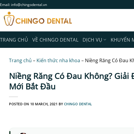
Skip
Email: info@chingodental.vn
to
content
TRANG CHỦ
VỀ CHINGO DENTAL
DỊCH VỤ
KHUYẾN 
Trang chủ
–
Kiến thức nha khoa
–
Niềng Răng Có Đau Kh
Niềng Răng Có Đau Không? Giải 
Mới Bắt Đầu
POSTED ON
10 MARCH, 2021
BY
CHINGO DENTAL