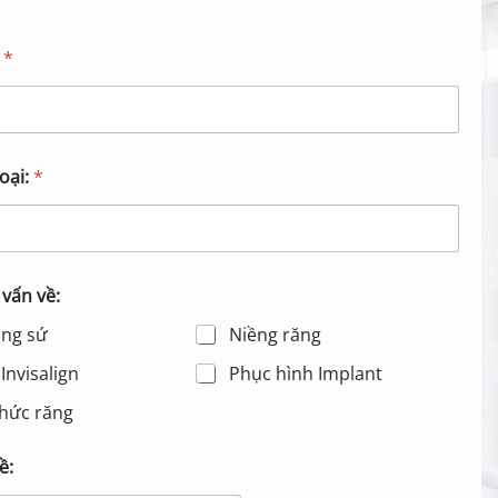
:
*
oại:
*
 vấn về:
ăng sứ
Niềng răng
Invisalign
Phục hình Implant
hức răng
ề: