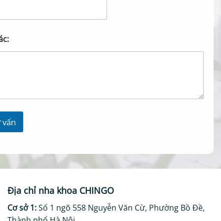
ác:
 vấn
Địa chỉ nha khoa CHINGO
Cơ sở 1:
Số 1 ngõ 558 Nguyễn Văn Cừ, Phường Bồ Đề,
Thành phố Hà Nội.