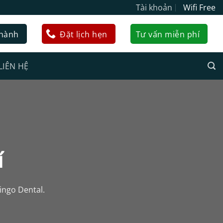
Tài khoản
Wifi Free
 hành
Đặt lịch hẹn
Tư vấn miễn phí
LIÊN HỆ
í
ingo Dental.