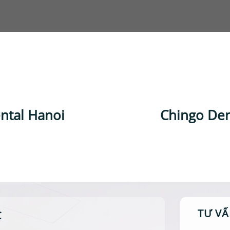
ntal Hanoi
Chingo Den
TƯ VẤ
C