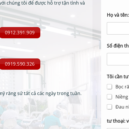
với chúng tôi để được hỗ trợ tận tình và
Họ và tên
0912.391.909
Số điện th
0919.590.326
Tôi cần tư
Bọc r
mỹ răng sứ tất cả các ngày trong tuần.
Niềng 
Đau n
tư thoại: v