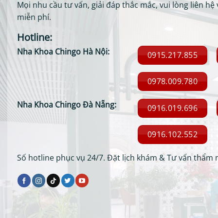
Mọi nhu cầu tư vấn, giải đáp thắc mắc, vui lòng liên hệ 
miễn phí.
Hotline:
Nha Khoa Chingo Hà Nội:
0915.217.855
0978.009.780
Nha Khoa Chingo Đà Nẵng:
0916.019.696
0916.102.552
Số hotline phục vụ 24/7. Đặt lịch khám & Tư vấn thẩm 