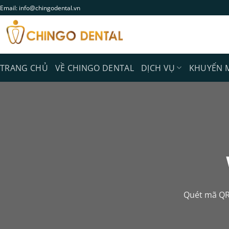
Skip
Email: info@chingodental.vn
to
content
TRANG CHỦ
VỀ CHINGO DENTAL
DỊCH VỤ
KHUYẾN 
Quét mã QR 