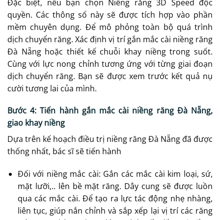
Đặc biệt, nếu bạn chọn Niềng răng 3D Speed độc
quyền. Các thông số này sẽ được tích hợp vào phần
mềm chuyên dụng. Để mô phỏng toàn bộ quá trình
dịch chuyển răng. Xác định vị trí gắn mắc cài niềng răng
Đà Nẵng hoặc thiết kế chuỗi khay niềng trong suốt.
Cùng với lực nong chỉnh tương ứng với từng giai đoạn
dịch chuyển răng. Bạn sẽ được xem trước kết quả nụ
cười tương lai của mình.
Bước 4: Tiến hành gắn mắc cài niềng răng Đà Nẵng,
giao khay niềng
Dựa trên kế hoạch điều trị niềng răng Đà Nẵng đã được
thống nhất, bác sĩ sẽ tiến hành
Đối với niềng mắc cài: Gắn các mắc cài kim loại, sứ,
mặt lưỡi,.. lên bề mặt răng. Dây cung sẽ được luồn
qua các mắc cài. Để tạo ra lực tác động nhẹ nhàng,
liên tục, giúp nắn chỉnh và sắp xếp lại vị trí các răng