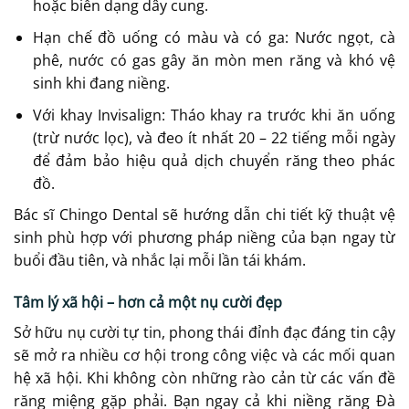
hoặc biến dạng dây cung.
Hạn chế đồ uống có màu và có ga: Nước ngọt, cà
phê, nước có gas gây ăn mòn men răng và khó vệ
sinh khi đang niềng.
Với khay Invisalign: Tháo khay ra trước khi ăn uống
(trừ nước lọc), và đeo ít nhất 20 – 22 tiếng mỗi ngày
để đảm bảo hiệu quả dịch chuyển răng theo phác
đồ.
Bác sĩ Chingo Dental sẽ hướng dẫn chi tiết kỹ thuật vệ
sinh phù hợp với phương pháp niềng của bạn ngay từ
buổi đầu tiên, và nhắc lại mỗi lần tái khám.
Tâm lý xã hội – hơn cả một nụ cười đẹp
Sở hữu nụ cười tự tin, phong thái đỉnh đạc đáng tin cậy
sẽ mở ra nhiều cơ hội trong công việc và các mối quan
hệ xã hội. Khi không còn những rào cản từ các vấn đề
răng miệng gặp phải. Bạn ngay cả khi niềng răng Đà