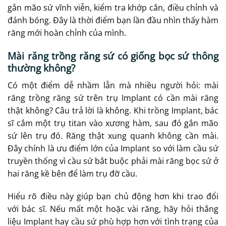
gắn mão sứ vĩnh viễn, kiểm tra khớp cắn, điều chỉnh và
đánh bóng. Đây là thời điểm bạn lần đầu nhìn thấy hàm
răng mới hoàn chỉnh của mình.
Mài răng trồng răng sứ có giống bọc sứ thông
thường không?
Có một điểm dễ nhầm lẫn mà nhiều người hỏi: mài
răng trồng răng sứ trên trụ Implant có cần mài răng
thật không? Câu trả lời là không. Khi trồng Implant, bác
sĩ cắm một trụ titan vào xương hàm, sau đó gắn mão
sứ lên trụ đó. Răng thật xung quanh không cần mài.
Đây chính là ưu điểm lớn của Implant so với làm cầu sứ
truyền thống vì cầu sứ bắt buộc phải mài răng bọc sứ ở
hai răng kề bên để làm trụ đỡ cầu.
Hiểu rõ điều này giúp bạn chủ động hơn khi trao đổi
với bác sĩ. Nếu mất một hoặc vài răng, hãy hỏi thẳng
liệu Implant hay cầu sứ phù hợp hơn với tình trạng của