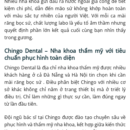
Nhiều nha khoa gửi dấu ra nước ngoài gia công để tiết
kiệm chi phí, dẫn đến mão sứ không khớp hoàn toàn
với màu sắc tự nhiên của người Việt. Với mỗi ca mài
răng bọc sứ, chất lượng labo là yếu tố âm thầm nhưng
quyết định phần lớn kết quả cuối cùng bạn nhìn thấy
trong gương.
Chingo Dental – Nha khoa thẩm mỹ với tiêu
chuẩn phục hình toàn diện
Chingo Dental là địa chỉ nha khoa thẩm mỹ được nhiều
khách hàng ở cả Đà Nẵng và Hà Nội tin chọn khi cần
mài răng bọc sứ . Điều phân biệt Chingo với nhiều cơ
sở khác không chỉ nằm ở trang thiết bị mà ở triết lý
điều trị. Chỉ làm những gì thực sự cần, làm đúng ngay
từ lần đầu tiên.
Đội ngũ bác sĩ tại Chingo được đào tạo chuyên sâu về
phục hình và thẩm mỹ nha khoa, kết hợp giữa kiến thức