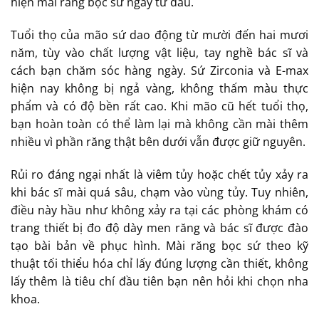
hiện mài răng bọc sứ ngay từ đầu.
Tuổi thọ của mão sứ dao động từ mười đến hai mươi
năm, tùy vào chất lượng vật liệu, tay nghề bác sĩ và
cách bạn chăm sóc hàng ngày. Sứ Zirconia và E-max
hiện nay không bị ngả vàng, không thấm màu thực
phẩm và có độ bền rất cao. Khi mão cũ hết tuổi thọ,
bạn hoàn toàn có thể làm lại mà không cần mài thêm
nhiều vì phần răng thật bên dưới vẫn được giữ nguyên.
Rủi ro đáng ngại nhất là viêm tủy hoặc chết tủy xảy ra
khi bác sĩ mài quá sâu, chạm vào vùng tủy. Tuy nhiên,
điều này hầu như không xảy ra tại các phòng khám có
trang thiết bị đo độ dày men răng và bác sĩ được đào
tạo bài bản về phục hình. Mài răng bọc sứ theo kỹ
thuật tối thiểu hóa chỉ lấy đúng lượng cần thiết, không
lấy thêm là tiêu chí đầu tiên bạn nên hỏi khi chọn nha
khoa.