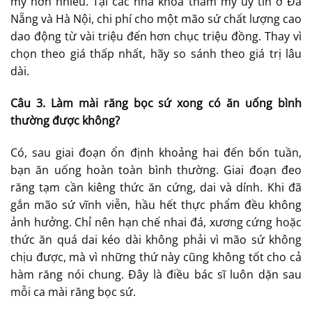
mỹ hơn nhiều. Tại các nha khoa thẩm mỹ uy tín ở Đà
Nẵng và Hà Nội, chi phí cho một mão sứ chất lượng cao
dao động từ vài triệu đến hơn chục triệu đồng. Thay vì
chọn theo giá thấp nhất, hãy so sánh theo giá trị lâu
dài.
Câu 3. Làm mài răng bọc sứ xong có ăn uống bình
thường được không?
Có, sau giai đoạn ổn định khoảng hai đến bốn tuần,
bạn ăn uống hoàn toàn bình thường. Giai đoạn đeo
răng tạm cần kiêng thức ăn cứng, dai và dính. Khi đã
gắn mão sứ vĩnh viễn, hầu hết thực phẩm đều không
ảnh hưởng. Chỉ nên hạn chế nhai đá, xương cứng hoặc
thức ăn quá dai kéo dài không phải vì mão sứ không
chịu được, mà vì những thứ này cũng không tốt cho cả
hàm răng nói chung. Đây là điều bác sĩ luôn dặn sau
mỗi ca mài răng bọc sứ.