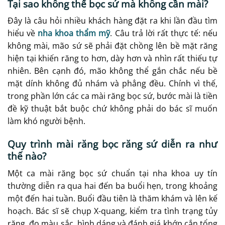
Tại sao không thể bọc sứ mà không cần mài?
Đây là câu hỏi nhiều khách hàng đặt ra khi lần đầu tìm
hiểu về
nha khoa thẩm mỹ
. Câu trả lời rất thực tế: nếu
không mài, mão sứ sẽ phải đặt chồng lên bề mặt răng
hiện tại khiến răng to hơn, dày hơn và nhìn rất thiếu tự
nhiên. Bên cạnh đó, mão không thể gắn chắc nếu bề
mặt dính không đủ nhám và phẳng đều. Chính vì thế,
trong phần lớn các ca mài răng bọc sứ, bước mài là tiền
đề kỹ thuật bắt buộc chứ không phải do bác sĩ muốn
làm khó người bệnh.
Quy trình mài răng bọc răng sứ diễn ra như
thế nào?
Một ca mài răng bọc sứ chuẩn tại nha khoa uy tín
thường diễn ra qua hai đến ba buổi hẹn, trong khoảng
một đến hai tuần. Buổi đầu tiên là thăm khám và lên kế
hoạch. Bác sĩ sẽ chụp X-quang, kiểm tra tình trạng tủy
răng, đo màu sắc, hình dáng và đánh giá khớp cắn tổng