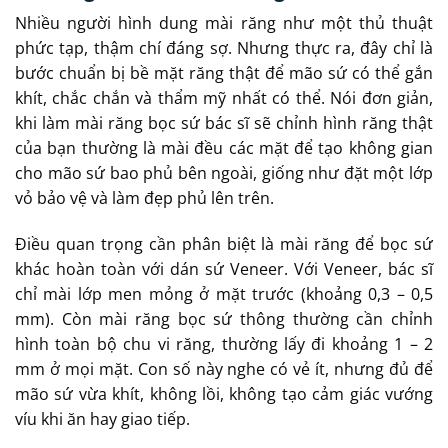
Nhiều người hình dung mài răng như một thủ thuật
phức tạp, thậm chí đáng sợ. Nhưng thực ra, đây chỉ là
bước chuẩn bị bề mặt răng thật để mão sứ có thể gắn
khít, chắc chắn và thẩm mỹ nhất có thể. Nói đơn giản,
khi làm mài răng bọc sứ bác sĩ sẽ chỉnh hình răng thật
của bạn thường là mài đều các mặt để tạo không gian
cho mão sứ bao phủ bên ngoài, giống như đặt một lớp
vỏ bảo vệ và làm đẹp phủ lên trên.
Điều quan trọng cần phân biệt là mài răng để bọc sứ
khác hoàn toàn với dán sứ Veneer. Với Veneer, bác sĩ
chỉ mài lớp men mỏng ở mặt trước (khoảng 0,3 – 0,5
mm). Còn mài răng bọc sứ thông thường cần chỉnh
hình toàn bộ chu vi răng, thường lấy đi khoảng 1 – 2
mm ở mọi mặt. Con số này nghe có vẻ ít, nhưng đủ để
mão sứ vừa khít, không lồi, không tạo cảm giác vướng
víu khi ăn hay giao tiếp.