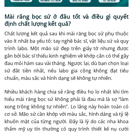
Mài răng bọc sứ ở đâu tốt và điều gì quyết
định chất lượng kết quả?
Chất lượng kết quả sau khi mài răng bọc sứ phụ thuộc
vào ít nhất ba yếu tố: tay nghề bác sĩ, vật liệu sứ và quy
trình labo. Một mão sứ đẹp trên giấy tờ nhưng được
gắn bởi bác sĩ thiếu kinh nghiệm về khớp cắn có thể gây
đau mỏi hàm sau vài tháng. Ngược lại, dù bạn chọn loại
sứ đắt tiền nhất, nếu labo gia công không đạt tiêu
chuẩn, màu sắc và hình dạng sẽ không tự nhiên.
Nhiều khách hàng chia sẻ rằng điều họ lo nhất khi tìm
hiểu mài răng bọc sứ không phải là đau mà là sợ “làm
xong trông không tự nhiên”. Lo lắng này hoàn toàn có
cơ sở. Mão sứ cần khớp với màu sắc, hình dáng và tỷ lệ
khuôn mặt của từng người. Đây là lý do các nha khoa
thẩm mỹ uy tín thường có quy trình thiết kế nụ cười