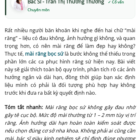
Bác Sĩ - Trần Thị Thương Thương
Rất nhiều người băn khoăn khi nghe đến hai chữ “mài
răng” – liệu có đau không, ảnh hưởng gì không, và quan
trọng hơn, có nên mài răng để làm đẹp hay không?
Thực tế,
mài răng bọc sứ
là bước không thể thiếu trong
phần lớn các ca phục hình răng sứ hiện nay. Bài viết
này sẽ giải thích toàn bộ quy trình, phân tích rõ các ảnh
hưởng ngắn và dài hạn, đồng thời giúp bạn xác định
liệu mình có phải là đối tượng phù hợp hay không
trước khi đưa ra bất kỳ quyết định nào.
Tóm tắt nhanh:
Mài răng bọc sứ không gây đau nhờ
gây tê cục bộ. Mức độ mài thường từ 1 – 2 mm tùy vị trí
răng. Ảnh hưởng dài hạn hoàn toàn kiểm soát được
nếu chọn đúng cơ sở nha khoa. Không phải ai cũng cần
mài, bác sĩ giàu kinh nghiệm sẽ chỉ định đúng phương