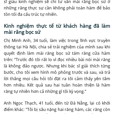
sĩ giàu kinh nghiệm sẽ chỉ tư vấn mài răng bọc sứ ở
những răng thực sự cần không phải toàn hàm để bảo
tồn tối đa cấu trúc tự nhiên.
Kinh nghiệm thực tế từ khách hàng đã làm
mài răng bọc sứ
Chị Minh Anh, 34 tuổi, làm việc trong lĩnh vực truyền
thông tại Hà Nội, chia sẻ trải nghiệm của mình sau khi
quyết định làm mài răng bọc sứ tám răng cửa hàm
trên: “Trước đó tôi rất lo vì đọc nhiều bài nói mài răng
là không đảo ngược. Nhưng khi bác sĩ giải thích từng
bước, cho tôi xem hình mô phỏng trước và sau, và trả
lời thẳng mọi câu hỏi tôi đặt ra tôi cảm thấy yên tâm
hơn nhiều. Kết quả sau hai tuần hoàn thiện là hàm
răng tự nhiên hơn cả những gì tôi kỳ vọng.”
Anh Ngọc Thạch, 41 tuổi, đến từ Đà Nẵng, lại có khởi
điểm khác: “Tôi bị sâu nặng hai răng hàm, các răng còn