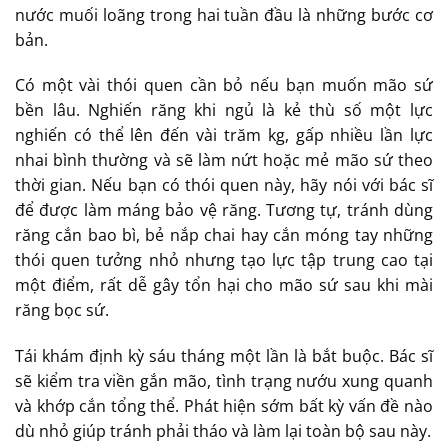
nước muối loãng trong hai tuần đầu là những bước cơ
bản.
Có một vài thói quen cần bỏ nếu bạn muốn mão sứ
bền lâu. Nghiến răng khi ngủ là kẻ thù số một lực
nghiến có thể lên đến vài trăm kg, gấp nhiều lần lực
nhai bình thường và sẽ làm nứt hoặc mẻ mão sứ theo
thời gian. Nếu bạn có thói quen này, hãy nói với bác sĩ
để được làm máng bảo vệ răng. Tương tự, tránh dùng
răng cắn bao bì, bẻ nắp chai hay cắn móng tay những
thói quen tưởng nhỏ nhưng tạo lực tập trung cao tại
một điểm, rất dễ gây tổn hại cho mão sứ sau khi mài
răng bọc sứ.
Tái khám định kỳ sáu tháng một lần là bắt buộc. Bác sĩ
sẽ kiểm tra viền gắn mão, tình trạng nướu xung quanh
và khớp cắn tổng thể. Phát hiện sớm bất kỳ vấn đề nào
dù nhỏ giúp tránh phải tháo và làm lại toàn bộ sau này.