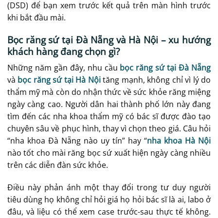
(DSD) để bạn xem trước kết quả trên màn hình trước
khi bắt đầu mài.
Bọc răng sứ tại Đà Nẵng và Hà Nội – xu hướng
khách hàng đang chọn gì?
Những năm gần đây, nhu cầu
bọc răng sứ tại Đà Nẵng
và
bọc răng sứ tại Hà Nội
tăng mạnh, không chỉ vì lý do
thẩm mỹ mà còn do nhận thức về sức khỏe răng miệng
ngày càng cao. Người dân hai thành phố lớn này đang
tìm đến các nha khoa thẩm mỹ có bác sĩ được đào tạo
chuyên sâu về phục hình, thay vì chọn theo giá. Câu hỏi
“nha khoa Đà Nẵng nào uy tín” hay “
nha khoa Hà Nội
nào tốt cho mài răng bọc sứ xuất hiện ngày càng nhiều
trên các diễn đàn sức khỏe.
Điều này phản ánh một thay đổi trong tư duy người
tiêu dùng họ không chỉ hỏi giá họ hỏi bác sĩ là ai, labo ở
đâu, và liệu có thể xem case trước-sau thực tế không.