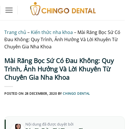
Skip
to
content
Trang chủ
–
Kiến thức nha khoa
–
Mài Răng Bọc Sứ Có
Đau Không: Quy Trình, Ảnh Hưởng Và Lời Khuyên Từ
Chuyên Gia Nha Khoa
Mài Răng Bọc Sứ Có Đau Không: Quy
Trình, Ảnh Hưởng Và Lời Khuyên Từ
Chuyên Gia Nha Khoa
POSTED ON
28 DECEMBER, 2020
BY
CHINGO DENTAL
Nội dung đã được duyệt bởi