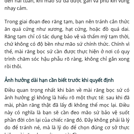
đến hai tuần, khi mão sứ đã được gắn và phủ kín vùng
nhạy cảm.
Trong giai đoạn đeo răng tạm, bạn nên tránh cắn thức
ăn quá cứng như xương, hạt cứng, hoặc đồ quá dai.
Răng tạm chỉ có tác dụng bảo vệ và thẩm mỹ tạm thời,
chứ không có độ bền như mão sứ chính thức. Chính vì
thế, mài răng bọc sứ cần được thực hiện ở nơi có quy
trình chăm sóc hậu phẫu rõ ràng, không chỉ gắn xong
rồi thôi.
Ảnh hưởng dài hạn cần biết trước khi quyết định
Điều quan trọng nhất khi bàn về mài răng bọc sứ có
ảnh hưởng gì không là hiểu rõ một thực tế: sau khi đã
mài, phần răng thật đã lấy đi không thể mọc lại. Điều
này có nghĩa là bạn sẽ cần đeo mão sứ bảo vệ suốt
phần đời còn lại của chiếc răng đó. Đây không phải là lý
do để tránh né, mà là lý do để chọn đúng cơ sở thực