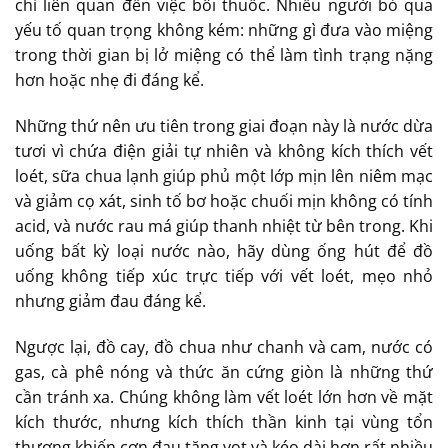
chỉ liên quan đến việc bôi thuốc. Nhiều người bỏ qua
yếu tố quan trọng không kém: những gì đưa vào miệng
trong thời gian bị lở miệng có thể làm tình trạng nặng
hơn hoặc nhẹ đi đáng kể.
Những thứ nên ưu tiên trong giai đoạn này là nước dừa
tươi vì chứa điện giải tự nhiên và không kích thích vết
loét, sữa chua lạnh giúp phủ một lớp mịn lên niêm mạc
và giảm cọ xát, sinh tố bơ hoặc chuối mịn không có tính
acid, và nước rau má giúp thanh nhiệt từ bên trong. Khi
uống bất kỳ loại nước nào, hãy dùng ống hút để đồ
uống không tiếp xúc trực tiếp với vết loét, mẹo nhỏ
nhưng giảm đau đáng kể.
Ngược lại, đồ cay, đồ chua như chanh và cam, nước có
gas, cà phê nóng và thức ăn cứng giòn là những thứ
cần tránh xa. Chúng không làm vết loét lớn hơn về mặt
kích thước, nhưng kích thích thần kinh tại vùng tổn
thương khiến cơn đau tăng vọt và kéo dài hơn rất nhiều