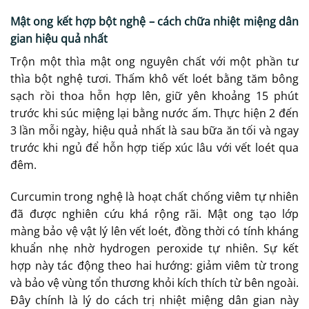
Mật ong kết hợp bột nghệ – cách chữa nhiệt miệng dân
gian hiệu quả nhất
Trộn một thìa mật ong nguyên chất với một phần tư
thìa bột nghệ tươi. Thấm khô vết loét bằng tăm bông
sạch rồi thoa hỗn hợp lên, giữ yên khoảng 15 phút
trước khi súc miệng lại bằng nước ấm. Thực hiện 2 đến
3 lần mỗi ngày, hiệu quả nhất là sau bữa ăn tối và ngay
trước khi ngủ để hỗn hợp tiếp xúc lâu với vết loét qua
đêm.
Curcumin trong nghệ là hoạt chất chống viêm tự nhiên
đã được nghiên cứu khá rộng rãi. Mật ong tạo lớp
màng bảo vệ vật lý lên vết loét, đồng thời có tính kháng
khuẩn nhẹ nhờ hydrogen peroxide tự nhiên. Sự kết
hợp này tác động theo hai hướng: giảm viêm từ trong
và bảo vệ vùng tổn thương khỏi kích thích từ bên ngoài.
Đây chính là lý do cách trị nhiệt miệng dân gian này