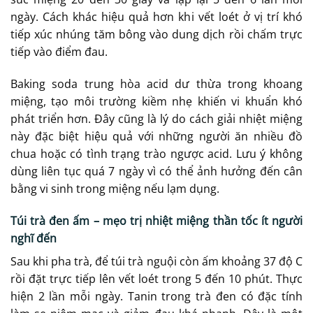
ngày. Cách khác hiệu quả hơn khi vết loét ở vị trí khó
tiếp xúc nhúng tăm bông vào dung dịch rồi chấm trực
tiếp vào điểm đau.
Baking soda trung hòa acid dư thừa trong khoang
miệng, tạo môi trường kiềm nhẹ khiến vi khuẩn khó
phát triển hơn. Đây cũng là lý do cách giải nhiệt miệng
này đặc biệt hiệu quả với những người ăn nhiều đồ
chua hoặc có tình trạng trào ngược acid. Lưu ý không
dùng liên tục quá 7 ngày vì có thể ảnh hưởng đến cân
bằng vi sinh trong miệng nếu lạm dụng.
Túi trà đen ấm – mẹo trị nhiệt miệng thần tốc ít người
nghĩ đến
Sau khi pha trà, để túi trà nguội còn ấm khoảng 37 độ C
rồi đặt trực tiếp lên vết loét trong 5 đến 10 phút. Thực
hiện 2 lần mỗi ngày. Tanin trong trà đen có đặc tính