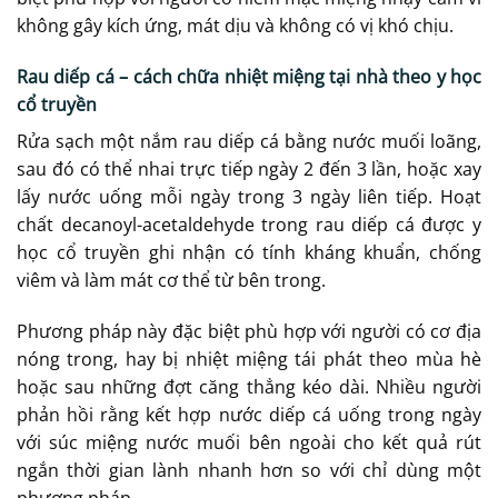
không gây kích ứng, mát dịu và không có vị khó chịu.
Rau diếp cá – cách chữa nhiệt miệng tại nhà theo y học
cổ truyền
Rửa sạch một nắm rau diếp cá bằng nước muối loãng,
sau đó có thể nhai trực tiếp ngày 2 đến 3 lần, hoặc xay
lấy nước uống mỗi ngày trong 3 ngày liên tiếp. Hoạt
chất decanoyl-acetaldehyde trong rau diếp cá được y
học cổ truyền ghi nhận có tính kháng khuẩn, chống
viêm và làm mát cơ thể từ bên trong.
Phương pháp này đặc biệt phù hợp với người có cơ địa
nóng trong, hay bị nhiệt miệng tái phát theo mùa hè
hoặc sau những đợt căng thẳng kéo dài. Nhiều người
phản hồi rằng kết hợp nước diếp cá uống trong ngày
với súc miệng nước muối bên ngoài cho kết quả rút
ngắn thời gian lành nhanh hơn so với chỉ dùng một