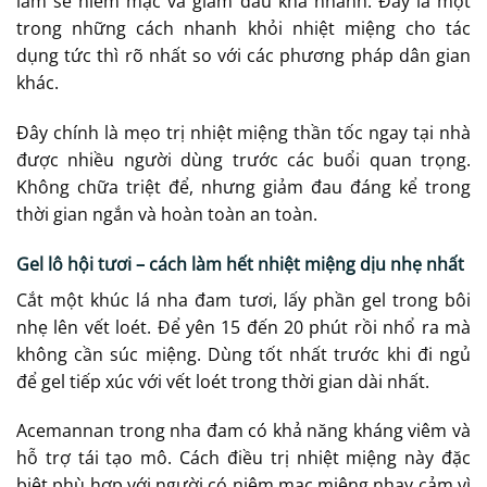
làm se niêm mạc và giảm đau khá nhanh. Đây là một
trong những cách nhanh khỏi nhiệt miệng cho tác
dụng tức thì rõ nhất so với các phương pháp dân gian
khác.
Đây chính là mẹo trị nhiệt miệng thần tốc ngay tại nhà
được nhiều người dùng trước các buổi quan trọng.
Không chữa triệt để, nhưng giảm đau đáng kể trong
thời gian ngắn và hoàn toàn an toàn.
Gel lô hội tươi – cách làm hết nhiệt miệng dịu nhẹ nhất
Cắt một khúc lá nha đam tươi, lấy phần gel trong bôi
nhẹ lên vết loét. Để yên 15 đến 20 phút rồi nhổ ra mà
không cần súc miệng. Dùng tốt nhất trước khi đi ngủ
để gel tiếp xúc với vết loét trong thời gian dài nhất.
Acemannan trong nha đam có khả năng kháng viêm và
hỗ trợ tái tạo mô. Cách điều trị nhiệt miệng này đặc
biệt phù hợp với người có niêm mạc miệng nhạy cảm vì