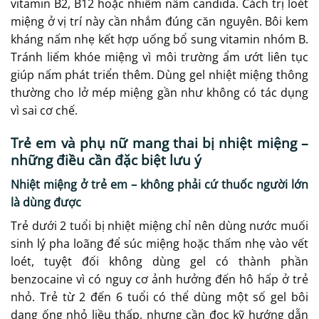
vitamin B2, B12 hoặc nhiễm nấm candida. Cách trị loét
miệng ở vị trí này cần nhắm đúng căn nguyên. Bôi kem
kháng nấm nhẹ kết hợp uống bổ sung vitamin nhóm B.
Tránh liếm khóe miệng vì môi trường ẩm ướt liên tục
giúp nấm phát triển thêm. Dùng gel nhiệt miệng thông
thường cho lở mép miệng gần như không có tác dụng
vì sai cơ chế.
Trẻ em và phụ nữ mang thai bị nhiệt miệng –
những điều cần đặc biệt lưu ý
Nhiệt miệng ở trẻ em – không phải cứ thuốc người lớn
là dùng được
Trẻ dưới 2 tuổi bị nhiệt miệng chỉ nên dùng nước muối
sinh lý pha loãng để súc miệng hoặc thấm nhẹ vào vết
loét, tuyệt đối không dùng gel có thành phần
benzocaine vì có nguy cơ ảnh hưởng đến hô hấp ở trẻ
nhỏ. Trẻ từ 2 đến 6 tuổi có thể dùng một số gel bôi
dạng ống nhỏ liều thấp, nhưng cần đọc kỹ hướng dẫn