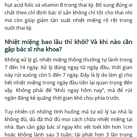
hụt acid folic và vitamin B trong thai kỳ. Bổ sung đúng vi
chất theo chỉ định bác sĩ sản không chỉ tốt cho thai nhi
mà còn giúp giảm tần suất nhiệt miệng rõ rệt trong
suốt thai kỳ.
Nhiệt miệng bao lâu thì khỏi? Và khi nào cần
gặp bác sĩ nha khoa?
Không xử lý gì, nhiệt miệng thông thường tự lành trong
7 đến 14 ngày. Xử lý đúng ngay từ ngày đầu, thời gian
này rút xuống còn 5 đến 7 ngày. Đây là lý do làm gì cho
hết nhiệt miệng trong ngày đầu tiên lại quan trọng đến
vậy. Không phải để “khỏi ngay hôm nay”, mà để rút
ngắn đáng kể quãng thời gian khó chịu phía trước.
Tuy nhiên có những tình huống mà tự xử lý tại nhà là
không đủ, dù đã thử đủ mọi cách chữa nhiệt miệng tại
nhà. Bạn cần gặp bác sĩ ngay khi: vết loét lớn hơn 1cm
hoặc không lành sau 3 tuần; tái phát hơn 3 lần trong