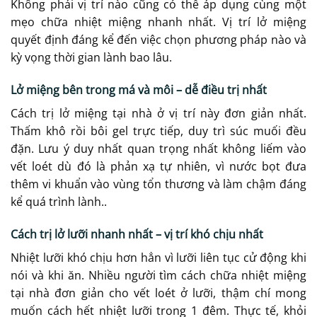
Không phải vị trí nào cũng có thể áp dụng cùng một
mẹo chữa nhiệt miệng nhanh nhất. Vị trí lở miệng
quyết định đáng kể đến việc chọn phương pháp nào và
kỳ vọng thời gian lành bao lâu.
Lở miệng bên trong má và môi – dễ điều trị nhất
Cách trị lở miệng tại nhà ở vị trí này đơn giản nhất.
Thấm khô rồi bôi gel trực tiếp, duy trì súc muối đều
đặn. Lưu ý duy nhất quan trọng nhất không liếm vào
vết loét dù đó là phản xạ tự nhiên, vì nước bọt đưa
thêm vi khuẩn vào vùng tổn thương và làm chậm đáng
kể quá trình lành..
Cách trị lở lưỡi nhanh nhất – vị trí khó chịu nhất
Nhiệt lưỡi khó chịu hơn hẳn vì lưỡi liên tục cử động khi
nói và khi ăn. Nhiều người tìm cách chữa nhiệt miệng
tại nhà đơn giản cho vết loét ở lưỡi, thậm chí mong
muốn cách hết nhiệt lưỡi trong 1 đêm. Thực tế, khỏi