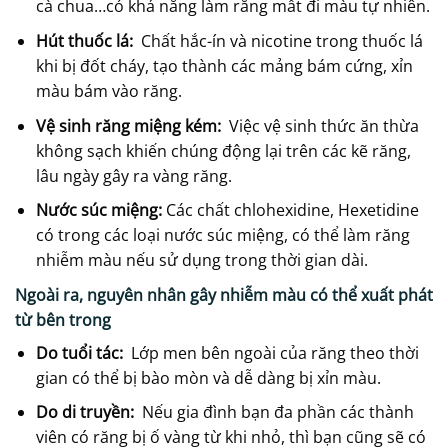
cà chua…có khả năng làm răng mất đi màu tự nhiên.
Hút thuốc lá:
Chất hắc-ín và nicotine trong thuốc lá
khi bị đốt cháy, tạo thành các mảng bám cứng, xỉn
màu bám vào răng.
Vệ sinh răng miệng kém:
Việc vệ sinh thức ăn thừa
không sạch khiến chúng động lại trên các kẽ răng,
lâu ngày gây ra vàng răng.
Nước súc miệng:
Các chất chlohexidine, Hexetidine
có trong các loại nước súc miệng, có thể làm răng
nhiễm màu nếu sử dụng trong thời gian dài.
Ngoài ra, nguyên nhân gây nhiễm màu có thể xuất phát
từ bên trong
Do tuổi tác:
Lớp men bên ngoài của răng theo thời
gian có thể bị bào mòn và dễ dàng bị xỉn màu.
Do di truyền:
Nếu gia đình bạn đa phần các thành
viên có răng bị ố vàng từ khi nhỏ, thì bạn cũng sẽ có