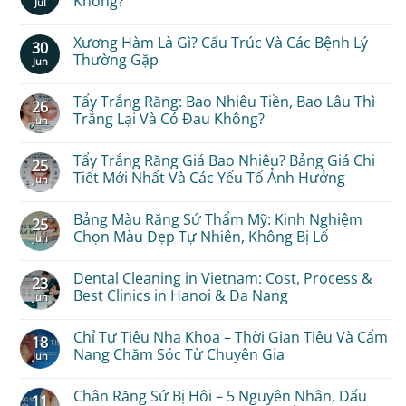
Không?
Jul
Veneers
Cost:
No
Full
Comments
Xương Hàm Là Gì? Cấu Trúc Và Các Bệnh Lý
30
Breakdown
on
–
Band
Thường Gặp
Jun
Why
Là
Vietnam
Gì?
No
Is
Gắn
Comments
Tẩy Trắng Răng: Bao Nhiêu Tiền, Bao Lâu Thì
26
Worth
Band
on
Considering
Niềng
Xương
Trắng Lại Và Có Đau Không?
Jun
Răng
Hàm
Có
Là
No
Đau
Gì?
Comments
Tẩy Trắng Răng Giá Bao Nhiêu? Bảng Giá Chi
25
Không?
Cấu
on
Trúc
Tẩy
Tiết Mới Nhất Và Các Yếu Tố Ảnh Hưởng
Jun
Và
Trắng
Các
Răng:
No
Bệnh
Bao
Comments
Bảng Màu Răng Sứ Thẩm Mỹ: Kinh Nghiệm
25
Lý
Nhiêu
on
Thường
Tiền,
Tẩy
Chọn Màu Đẹp Tự Nhiên, Không Bị Lố
Jun
Gặp
Bao
Trắng
Lâu
Răng
No
Thì
Giá
Comments
Dental Cleaning in Vietnam: Cost, Process &
23
Trắng
Bao
on
Lại
Nhiêu?
Bảng
Best Clinics in Hanoi & Da Nang
Jun
Và
Bảng
Màu
Có
Giá
Răng
No
Đau
Chi
Sứ
Comments
Chỉ Tự Tiêu Nha Khoa – Thời Gian Tiêu Và Cẩm
18
Không?
Tiết
Thẩm
on
Mới
Mỹ:
Dental
Nang Chăm Sóc Từ Chuyên Gia
Jun
Nhất
Kinh
Cleaning
Và
Nghiệm
in
No
Các
Chọn
Vietnam:
Comments
Chân Răng Sứ Bị Hôi – 5 Nguyên Nhân, Dấu
11
Yếu
Màu
Cost,
on