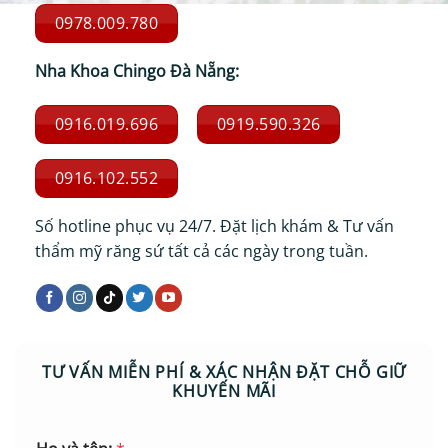
0978.009.780
Nha Khoa Chingo Đà Nẵng:
0916.019.696
0919.590.326
0916.102.552
Số hotline phục vụ 24/7. Đặt lịch khám & Tư vấn
thẩm mỹ răng sứ tất cả các ngày trong tuần.
TƯ VẤN MIỄN PHÍ & XÁC NHẬN ĐẶT CHỖ GIỮ
KHUYẾN MÃI
S