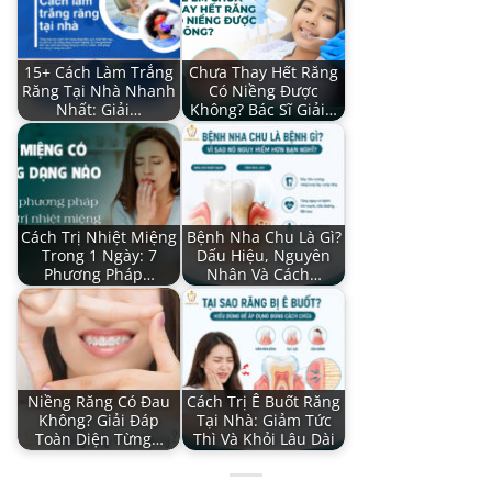
15+ Cách Làm Trắng
Chưa Thay Hết Răng
Răng Tại Nhà Nhanh
Có Niềng Được
Nhất: Giải…
Không? Bác Sĩ Giải…
Cách Trị Nhiệt Miệng
Bệnh Nha Chu Là Gì?
Trong 1 Ngày: 7
Dấu Hiệu, Nguyên
Phương Pháp…
Nhân Và Cách…
Niềng Răng Có Đau
Cách Trị Ê Buốt Răng
Không? Giải Đáp
Tại Nhà: Giảm Tức
Toàn Diện Từng…
Thì Và Khỏi Lâu Dài