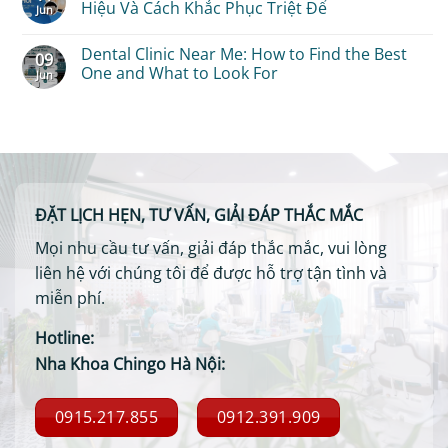
Tố
Đẹp
Process
Chỉ
Hiệu Và Cách Khắc Phục Triệt Để
Jun
Ảnh
Tự
&
Tự
Hưởng
Nhiên,
Best
Tiêu
No
Không
Clinics
Nha
Comments
Dental Clinic Near Me: How to Find the Best
09
Bị
in
Khoa
on
Lố
Hanoi
–
Chân
One and What to Look For
Jun
&
Thời
Răng
Da
Gian
Sứ
No
Nang
Tiêu
Bị
Comments
Và
Hôi
on
Cẩm
–
Dental
Nang
5
Clinic
Chăm
Nguyên
Near
Sóc
Nhân,
Me:
Từ
Dấu
How
Chuyên
Hiệu
to
ĐẶT LỊCH HẸN, TƯ VẤN, GIẢI ĐÁP THẮC MẮC
Gia
Và
Find
Cách
the
Khắc
Best
Mọi nhu cầu tư vấn, giải đáp thắc mắc, vui lòng
Phục
One
Triệt
and
liên hệ với chúng tôi để được hỗ trợ tận tình và
Để
What
to
miễn phí.
Look
For
Hotline:
Nha Khoa Chingo Hà Nội:
0915.217.855
0912.391.909