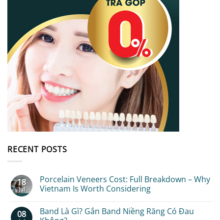
RECENT POSTS
Porcelain Veneers Cost: Full Breakdown – Why
18
Vietnam Is Worth Considering
Jul
No
Comments
Band Là Gì? Gắn Band Niềng Răng Có Đau
08
on
Porcelain