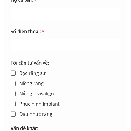
Họ và tên:
*
ố
T
ô
i
c
ầ
Số điện thoại:
*
n
Tôi cần tư vấn về:
Bọc răng sứ
Niềng răng
Niềng Invisalign
Phục hình Implant
Đau nhức răng
Vấn đề khác: