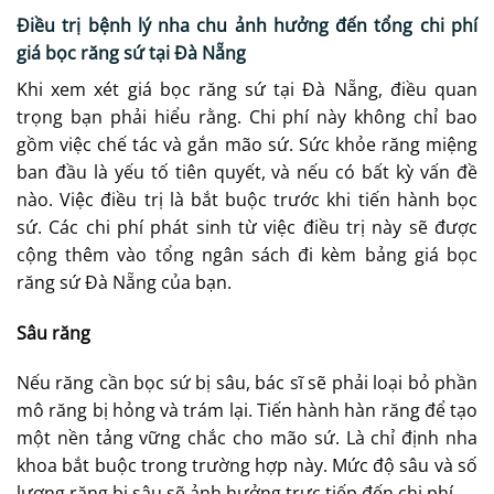
Điều trị bệnh lý nha chu ảnh hưởng đến tổng chi phí
giá bọc răng sứ tại Đà Nẵng
Khi xem xét giá bọc răng sứ tại Đà Nẵng, điều quan
trọng bạn phải hiểu rằng. Chi phí này không chỉ bao
gồm việc chế tác và gắn mão sứ. Sức khỏe răng miệng
ban đầu là yếu tố tiên quyết, và nếu có bất kỳ vấn đề
nào. Việc điều trị là bắt buộc trước khi tiến hành bọc
sứ. Các chi phí phát sinh từ việc điều trị này sẽ được
cộng thêm vào tổng ngân sách đi kèm bảng giá bọc
răng sứ Đà Nẵng của bạn.
Sâu răng
Nếu răng cần bọc sứ bị sâu, bác sĩ sẽ phải loại bỏ phần
mô răng bị hỏng và trám lại. Tiến hành hàn răng để tạo
một nền tảng vững chắc cho mão sứ. Là chỉ định nha
khoa bắt buộc trong trường hợp này. Mức độ sâu và số
lượng răng bị sâu sẽ ảnh hưởng trực tiếp đến chi phí.