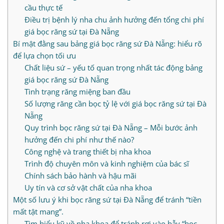
cầu thực tế
Điều trị bệnh lý nha chu ảnh hưởng đến tổng chi phí
giá bọc răng sứ tại Đà Nẵng
Bí mật đằng sau bảng giá bọc răng sứ Đà Nẵng: hiểu rõ
để lựa chọn tối ưu
Chất liệu sứ – yếu tố quan trọng nhất tác động bảng
giá bọc răng sứ Đà Nẵng
Tình trạng răng miệng ban đầu
Số lượng răng cần bọc tỷ lệ với giá bọc răng sứ tại Đà
Nẵng
Quy trình bọc răng sứ tại Đà Nẵng – Mỗi bước ảnh
hưởng đến chi phí như thế nào?
Công nghệ và trang thiết bị nha khoa
Trình độ chuyên môn và kinh nghiệm của bác sĩ
Chính sách bảo hành và hậu mãi
Uy tín và cơ sở vật chất của nha khoa
Một số lưu ý khi bọc răng sứ tại Đà Nẵng để tránh “tiền
mất tật mang”.
Tìm hiểu kỹ về nha khoa để tránh rơi vào bẫy “bọc