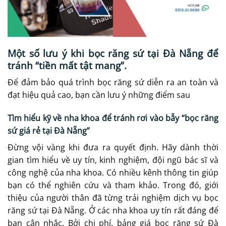
Một số lưu ý khi bọc răng sứ tại Đà Nẵng để
tránh “tiền mất tật mang”.
Để đảm bảo quá trình bọc răng sứ diễn ra an toàn và
đạt hiệu quả cao, bạn cần lưu ý những điểm sau
Tìm hiểu kỹ về nha khoa để tránh rơi vào bẫy “bọc răng
sứ giá rẻ tại Đà Nẵng”
Đừng vội vàng khi đưa ra quyết định. Hãy dành thời
gian tìm hiểu về uy tín, kinh nghiệm, đội ngũ bác sĩ và
công nghệ của nha khoa. Có nhiều kênh thông tin giúp
bạn có thể nghiên cứu và tham khảo. Trong đó, giới
thiệu của người thân đã từng trải nghiệm dịch vụ bọc
răng sứ tại Đà Nẵng. Ở các nha khoa uy tín rất đáng để
bạn cân nhắc. Bởi chi phí, bảng giá bọc răng sứ Đà