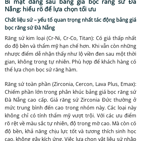
Bí mật đằng sau bảng giá bọc răng sứ Đà
Nẵng: hiểu rõ để lựa chọn tối ưu
Chất liệu sứ – yếu tố quan trọng nhất tác động bảng giá
bọc răng sứ Đà Nẵng
Răng sứ kim loại (Cr-Ni, Cr-Co, Titan): Có giá thấp nhất
do độ bền và thẩm mỹ hạn chế hơn. Khi vẫn còn những
nhược điểm dễ nhận thấy như lộ viền đen sau một thời
gian, không trong tự nhiên. Phù hợp để khách hàng có
thể lựa chọn bọc sứ răng hàm.
Răng sứ toàn phần (Zirconia, Cercon, Lava Plus, Emax):
Chiếm phần lớn trong phân khúc bảng giá bọc răng sứ
Đà Nẵng cao cấp. Giá răng sứ Zirconia Đức thường ở
mức trung bình đến cao trong nhóm này. Các loại này
không chỉ có tính thẩm mỹ vượt trội. Với các ưu điểm
rõ rệt về màu sắc tự nhiên, độ trong mờ cao. Mà còn có
độ bền, khả năng chịu lực tốt và tương thích sinh học
cao, không gây kích ứng. Việc lựa chọn vật liệu sứ nhập