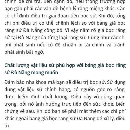
chính để chi trả. Bên cạnh đó, nếu trong trường hợp
bạn gặp phải các vấn đề bệnh lý răng miệng khác. Cần
có chỉ định điều trị giai đoạn tiền bọc sứ. Khi đó, tổng
chi phí điều trị có thể chênh lệch so với bảng giá bọc
răng sứ Đà Nẵng công bố. Vì vậy nắm rõ giá bọc răng
sứ tại Đà Nẵng của từng loại răng sứ. Cũng như các chi
phí phát sinh nếu có để chuẩn bị tài chính và tránh
phát sinh bất ngờ.
Chất lượng vật liệu sứ phù hợp với bảng giá bọc răng
sứ Đà Nẵng mong muốn
Đảm bảo nha khoa mà bạn sẽ điều trị bọc sứ. Sử dụng
đúng vật liệu sứ chính hãng, có nguồn gốc rõ ràng,
được kiểm định chất lượng. Điều này vô cùng quan
trọng, bởi nó ảnh hưởng trực tiếp đến sức khoẻ, biến
chứng về sau. Khi đó bạn sẽ phải mất thêm các chi phí
khác ngoài bảng giá bọc răng sứ Đà Nẵng để xử lý, điều
trị.