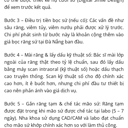
có thể được thiết kế nụ cười số (Digital Smile Design)
để xem trước kết quả.
Bước 3 – Điều trị tiền bọc sứ (nếu có): Các vấn đề như
sâu răng, viêm tủy, viêm nướu phải được xử lý trước.
Chi phí phát sinh từ bước này là khoản cộng thêm vào
giá bọc răng sứ tại Đà Nẵng ban đầu.
Bước 4 – Mài răng & lấy dấu kỹ thuật số: Bác sĩ mài lớp
ngoài của răng thật theo tỷ lệ chuẩn, sau đó lấy dấu
bằng máy scan intraoral (kỹ thuật số) hoặc dấu thạch
cao truyền thống. Scan kỹ thuật số cho độ chính xác
cao hơn, ít ê buốt hơn, nhưng chi phí đầu tư thiết bị
cao nên phản ánh vào giá dịch vụ.
Bước 5 – Gắn răng tạm & chế tác mão sứ: Răng tạm
được đặt trong khi mão sứ được chế tác tại labo (5 – 7
ngày). Nha khoa sử dụng CAD/CAM và labo đạt chuẩn
cho mão sứ khớp chính xác hơn so với làm thủ công.