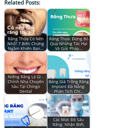
Related Posts:
Răng Thừa Có Nên
Răng Thưa: Đừng Bỏ
Nhổ? 7 Biến Chứng
Qua Những Tác Hại
Ngầm Khiến Bạn…
Và Giải Pháp…
Niềng Răng Là Gì -
Chỉnh Nha Chuyên
Bảng Giá Trồng Răng
Sâu Tại Chingo
Implant Đà Nẵng:
Dental
Phân Tích Chi…
Các Mức Độ Sâu
Răng: Nhận Biết,